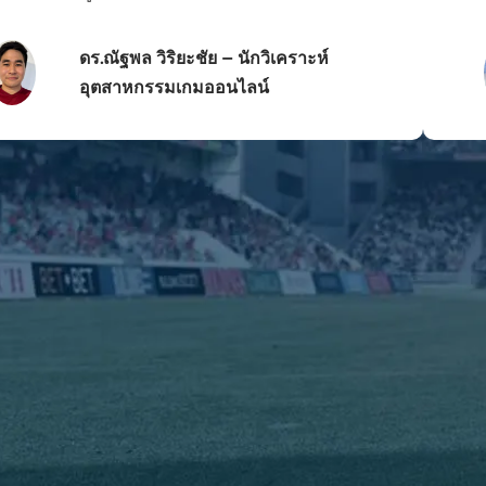
ดร.ณัฐพล วิริยะชัย – นักวิเคราะห์
อุตสาหกรรมเกมออนไลน์