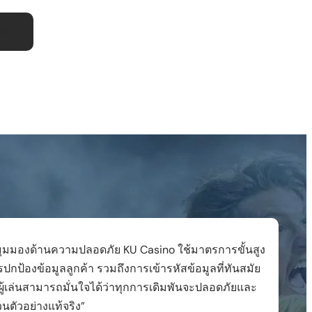
ะบบ
ุมมองด้านความปลอดภัย KU Casino ใช้มาตรการขั้นสูง
ปกป้องข้อมูลลูกค้า รวมถึงการเข้ารหัสข้อมูลที่ทันสมัย
ผู้เล่นสามารถมั่นใจได้ว่าทุกการเดิมพันจะปลอดภัยและ
วนตัวอย่างแท้จริง”