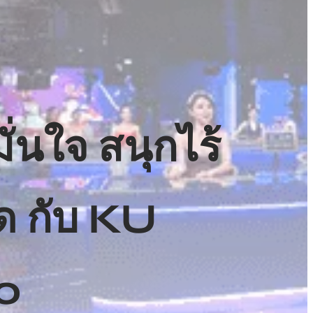
ั่นใจ สนุกไร้
ด กับ KU
o