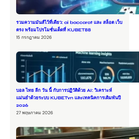
รวมความมันส์ไว้ที่เดียว: ai baccarat และ สล็อต เว็บ
ตรง พร้อมโปรโมชั่นเด็ดที่ KUBET88
15 กรกฎาคม 2026
บอล ไทย ลีก วัน นี้ กับการปฏิวัติด้วย AI: วิเคราะห์
แม่นยำด้วยระบบ KUBETvn และเทคนิคการเดิมพันปี
2026
27 พฤษภาคม 2026