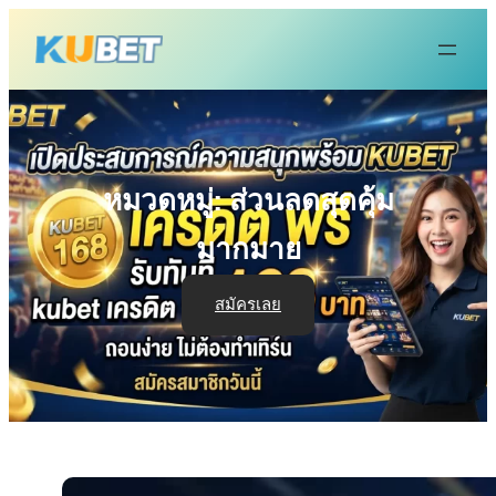
ข้าม
ไป
ยัง
เนื้อหา
หมวดหมู่:
ส่วนลดสุดคุ้ม
มากมาย
สมัครเลย