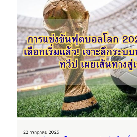
22 กรกฎาคม 2025