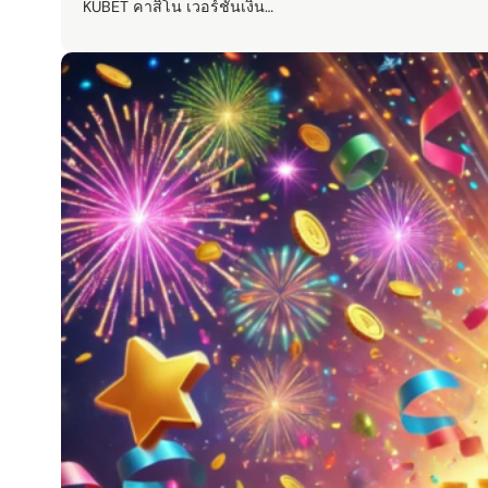
KUBET คาสิโน เวอร์ชันเงิน…