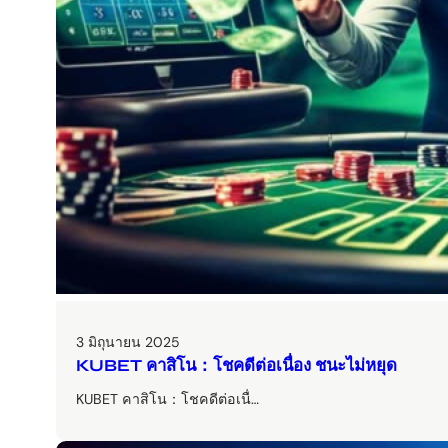
3 มิถุนายน 2025
KUBET คาสิโน：โชคดีต่อเนื่อง ชนะไม่หยุด
KUBET คาสิโน：โชคดีต่อเนื่…