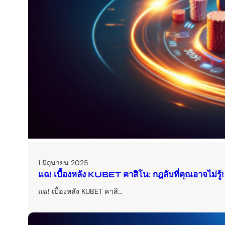
1 มิถุนายน 2025
แฉ! เบื้องหลัง KUBET คาสิโน: กฎลับที่คุณอาจไม่รู้!
แฉ! เบื้องหลัง KUBET คาสิ…