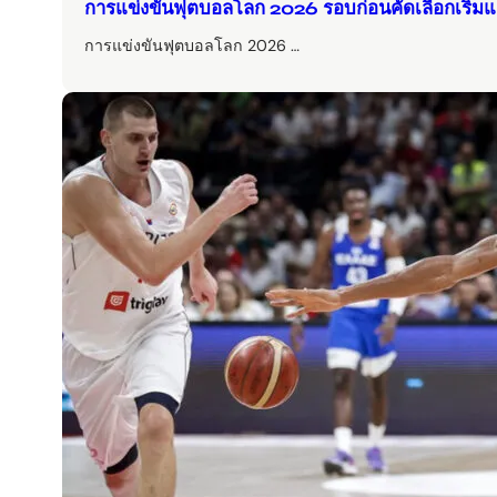
การแข่งขันฟุตบอลโลก 2026 รอบก่อนคัดเลือกเริ่มแล
การแข่งขันฟุตบอลโลก 2026 …