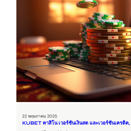
22 พฤษภาคม 2025
KUBET คาสิโน เวอร์ชันเงินสด และเวอร์ชันเครดิต, 