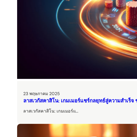
23 พฤษภาคม 2025
ลาสเวกัสคาสิโน: เกมเมอร์แชร์กลยุทธ์สู่ความสำเร็จ 
ลาสเวกัสคาสิโน: เกมเมอร์แ…