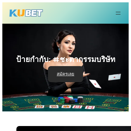
ข้าม
ไป
ยัง
เนื้อหา
ป้ายกำกับ:
#ชะตากรรมบริษัท
สมัครเลย