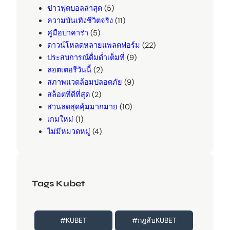
ข่าวฟุตบอลล่าสุด
(5)
ความบันเทิงชีวิตจริง
(11)
คู่มือบาคาร่า
(5)
ดาวน์โหลดหลายแพลตฟอร์ม
(22)
ประสบการณ์ดื่มด่ำเต็มที่
(9)
ลอตเตอรีวันนี้
(2)
สภาพแวดล้อมปลอดภัย
(9)
สล็อตที่ดีที่สุด
(2)
ส่วนลดสุดคุ้มมากมาย
(10)
เกมใหม่
(1)
ไม่มีหมวดหมู่
(4)
Tags Kubet
#KUBET
#กฎลับKUBET