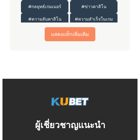
#กลยุทธ์เกมเมอร์
#ข่าวคาสิโน
#ความลับคาสิโน
#ความสำเร็จในเกม
#คาสิโนสด
#คาสิโนออนไลน์
แสดงแท็กเพิ่มเติม
#ชนะเงินจริง
#ชนะไม่หยุด
#ชะตากรรมบริษัท
#ซีอีโอลาออก
#ดีลเลอร์สุดฮอต
#ทำเงินง่าย
#ยูฟ่าแชมเปียนส์ลีก
#รู้ไว้ไม่โดนหลอก
#ลาสเวกัสคาสิโน
#วิกฤตKUBET
#สร้างรายได้เร็ว
#สล็อตสุดฮิต
#หมุนรับรางวัล
#หวยกีฬาออนไลน์
ผู้เชี่ยวชาญแนะนำ
#เกมคาสิโนสนุก
#เกมสล็อต2025