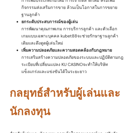
การเพิ่มประเภทเกมใหม่ การเจาะตลาดใหม่ หรือเพิ่ม
กิจกรรมส่งเสริมการขาย ล้วนเป็นโอกาสในการขยาย
ฐานลูกค้า
ยกระดับประสบการณ์ของผู้เล่น
การพัฒนาคุณภาพเกม การบริการลูกค้า และตัวเลือก
เกมแบบเฉพาะบุคคล kubet88จะช่วยรักษาฐานลูกค้า
เดิมและดึงดูดผู้เล่นใหม่
เพิ่มความปลอดภัยและความสอดคล้องกับกฎหมาย
การเสริมสร้างความปลอดภัยของระบบและปฏิบัติตามกฎ
ระเบียบที่เปลี่ยนแปลง KU CASINOจะทำให้บริษัท
แข็งแกร่งและแข่งขันได้ในระยะยาว
กลยุทธ์สำหรับผู้เล่นและ
นักลงทุน