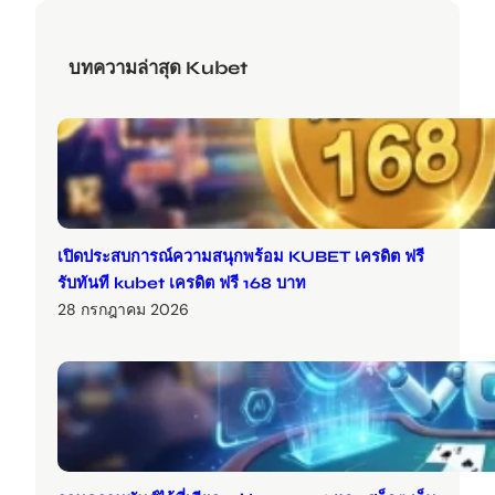
บทความล่าสุด Kubet
เปิดประสบการณ์ความสนุกพร้อม KUBET เครดิต ฟรี
รับทันที kubet เครดิต ฟรี 168 บาท
28 กรกฎาคม 2026