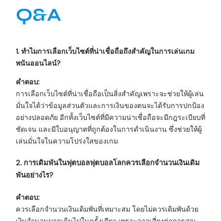
Q&A
1. ทำไมการเลือกเว็บไซต์ที่น่าเชื่อถือถึงสำคัญในการเล่นเกม
พนันออนไลน์?
คำตอบ:
การเลือกเว็บไซต์ที่น่าเชื่อถือเป็นสิ่งสำคัญเพราะจะช่วยให้ผู้เล่น
มั่นใจได้ว่าข้อมูลส่วนตัวและการเงินของตนจะได้รับการปกป้อง
อย่างปลอดภัย อีกทั้งเว็บไซต์ที่มีความน่าเชื่อถือจะมีกฎระเบียบที่
ชัดเจน และมีใบอนุญาตที่ถูกต้องในการดำเนินงาน ซึ่งช่วยให้ผู้
เล่นมั่นใจในความโปร่งใสของเกม
2. การเดิมพันในฟุตบอลฟุตบอลโลกควรเลือกจำนวนเงินเดิม
พันอย่างไร?
คำตอบ:
ควรเลือกจำนวนเงินเดิมพันที่เหมาะสม โดยไม่ควรเดิมพันด้วย
เงินจำนวนมากเกินไปในครั้งเดียว เพราะอาจเสี่ยงต่อการสูญ