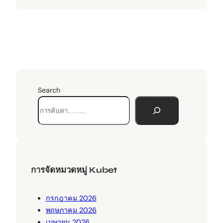
Search
การจัดหมวดหมู่ Kubet
กรกฎาคม 2026
พฤษภาคม 2026
เมษายน 2026