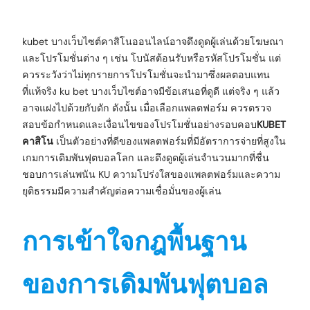
kubet บางเว็บไซต์คาสิโนออนไลน์อาจดึงดูดผู้เล่นด้วยโฆษณา
และโปรโมชั่นต่าง ๆ เช่น โบนัสต้อนรับหรือรหัสโปรโมชั่น แต่
ควรระวังว่าไม่ทุกรายการโปรโมชั่นจะนำมาซึ่งผลตอบแทน
ที่แท้จริง ku bet บางเว็บไซต์อาจมีข้อเสนอที่ดูดี แต่จริง ๆ แล้ว
อาจแฝงไปด้วยกับดัก ดังนั้น เมื่อเลือกแพลตฟอร์ม ควรตรวจ
สอบข้อกำหนดและเงื่อนไขของโปรโมชั่นอย่างรอบคอบ
KUBET
คาสิโน
เป็นตัวอย่างที่ดีของแพลตฟอร์มที่มีอัตราการจ่ายที่สูงใน
เกมการเดิมพันฟุตบอลโลก และดึงดูดผู้เล่นจำนวนมากที่ชื่น
ชอบการเล่นพนัน KU ความโปร่งใสของแพลตฟอร์มและความ
ยุติธรรมมีความสำคัญต่อความเชื่อมั่นของผู้เล่น
การเข้าใจกฎพื้นฐาน
ของการเดิมพันฟุตบอล