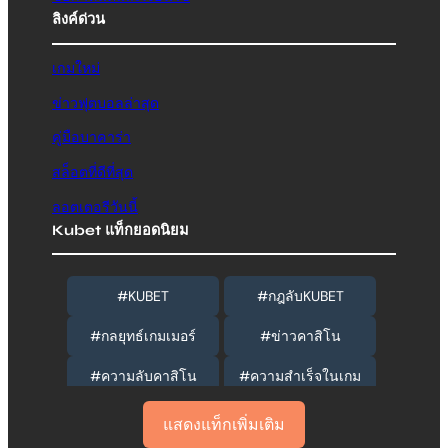
ลิงค์ด่วน
เกมใหม่
ข่าวฟุตบอลล่าสุด
คู่มือบาคาร่า
สล็อตที่ดีที่สุด
ลอตเตอรีวันนี้
Kubet แท็กยอดนิยม
#KUBET
#กฎลับKUBET
#กลยุทธ์เกมเมอร์
#ข่าวคาสิโน
#ความลับคาสิโน
#ความสำเร็จในเกม
#คาสิโนสด
#คาสิโนออนไลน์
แสดงแท็กเพิ่มเติม