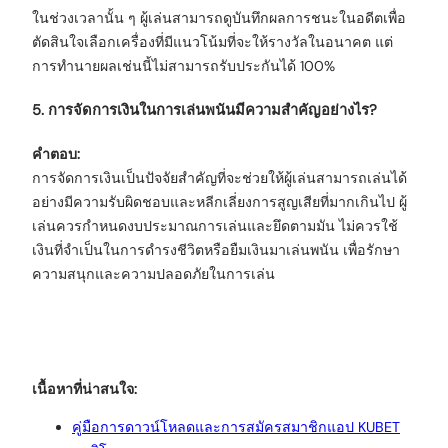
ในช่วงเวลานั้น ๆ ผู้เล่นสามารถดูบันทึกผลการชนะในอดีตเพื่อ
ตัดสินใจเลือกเครื่องที่มีแนวโน้มที่จะให้รางวัลในอนาคต แต่
การทำนายผลเช่นนี้ไม่สามารถรับประกันได้ 100%
5. การจัดการเงินในการเล่นพนันมีความสำคัญอย่างไร?
คำตอบ:
การจัดการเงินเป็นปัจจัยสำคัญที่จะช่วยให้ผู้เล่นสามารถเล่นได้
อย่างมีความรับผิดชอบและหลีกเลี่ยงการสูญเสียที่มากเกินไป ผู้
เล่นควรกำหนดงบประมาณการเล่นและยึดตามมัน ไม่ควรใช้
เงินที่จำเป็นในการดำรงชีวิตหรือยืมเงินมาเล่นพนัน เพื่อรักษา
ความสนุกและความปลอดภัยในการเล่น
เนื้อหาที่น่าสนใจ:
คู่มือการดาวน์โหลดและการสมัครสมาชิกแอป KUBET