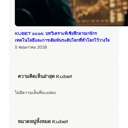
KUBET 2026: บทวิเคราะห์เชิงลึกอาณาจักร
เทคโนโลยีและการเดิมพันระดับโลกที่ทั่วโลกไว้วางใจ
5 พฤษภาคม 2026
ความคิดเห็นล่าสุด Kubet
ไม่มีความเห็นที่จะแสดง
หมวดหมู่ทั้งหมด Kubet