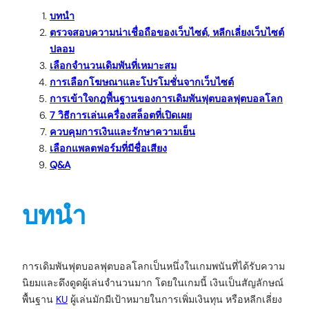
บทนำ
ตรวจสอบความน่าเชื่อถือของเว็บไซต์, หลีกเลี่ยงเว็บไซต์
ปลอม
เลือกจำนวนเดิมพันที่เหมาะสม
การเลือกโฆษณาและโปรโมชั่นจากเว็บไซต์
การเข้าใจกฎพื้นฐานของการเดิมพันฟุตบอลฟุตบอลโลก
7 วิธีการเล่นเครื่องสล็อตที่เปิดเผย
ควบคุมการเงินและรักษาความเย็น
เลือกแพลตฟอร์มที่มีชื่อเสียง
Q&A
บทนำ
การเดิมพันฟุตบอลฟุตบอลโลกเป็นหนึ่งในเกมพนันที่ได้รับความ
นิยมและดึงดูดผู้เล่นจำนวนมาก โดยในเกมนี้ เงินเป็นสัญลักษณ์
พื้นฐาน
KU
ผู้เล่นมักมีเป้าหมายในการเพิ่มเงินทุน หรือหลีกเลี่ยง