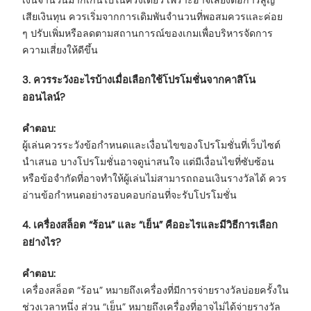
เสียเงินทุน ควรเริ่มจากการเดิมพันจำนวนที่พอสมควรและค่อย
ๆ ปรับเพิ่มหรือลดตามสถานการณ์ของเกมเพื่อบริหารจัดการ
ความเสี่ยงให้ดีขึ้น
3. ควรระวังอะไรบ้างเมื่อเลือกใช้โปรโมชั่นจากคาสิโน
ออนไลน์?
คำตอบ:
ผู้เล่นควรระวังข้อกำหนดและเงื่อนไขของโปรโมชั่นที่เว็บไซต์
นำเสนอ บางโปรโมชั่นอาจดูน่าสนใจ แต่มีเงื่อนไขที่ซับซ้อน
หรือข้อจำกัดที่อาจทำให้ผู้เล่นไม่สามารถถอนเงินรางวัลได้ ควร
อ่านข้อกำหนดอย่างรอบคอบก่อนที่จะรับโปรโมชั่น
4. เครื่องสล็อต “ร้อน” และ “เย็น” คืออะไรและมีวิธีการเลือก
อย่างไร?
คำตอบ:
เครื่องสล็อต “ร้อน” หมายถึงเครื่องที่มีการจ่ายรางวัลบ่อยครั้งใน
ช่วงเวลาหนึ่ง ส่วน “เย็น” หมายถึงเครื่องที่อาจไม่ได้จ่ายรางวัล