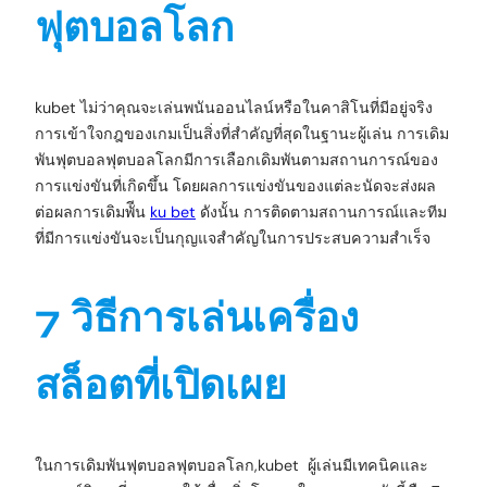
ฟุตบอลโลก
kubet ไม่ว่าคุณจะเล่นพนันออนไลน์หรือในคาสิโนที่มีอยู่จริง
การเข้าใจกฎของเกมเป็นสิ่งที่สำคัญที่สุดในฐานะผู้เล่น การเดิม
พันฟุตบอลฟุตบอลโลกมีการเลือกเดิมพันตามสถานการณ์ของ
การแข่งขันที่เกิดขึ้น โดยผลการแข่งขันของแต่ละนัดจะส่งผล
ต่อผลการเดิมพัีน
ku bet
ดังนั้น การติดตามสถานการณ์และทีม
ที่มีการแข่งขันจะเป็นกุญแจสำคัญในการประสบความสำเร็จ
7 วิธีการเล่นเครื่อง
สล็อตที่เปิดเผย
ในการเดิมพันฟุตบอลฟุตบอลโลก,kubet ผู้เล่นมีเทคนิคและ