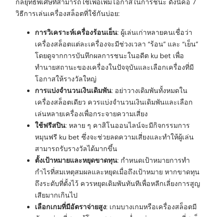
กลยุทธ์พิเศษที่สามารถใช้เพื่อเพิ่มโอกาสในการชนะ ดังนี้คือ 7
วิธีการเล่นเครื่องสล็อตที่ใช้กันบ่อย:
การวิเคราะห์เครื่องร้อนเย็น
: ผู้เล่นเก่าหลายคนเชื่อว่า
เครื่องสล็อตแต่ละเครื่องจะมีช่วงเวลา “ร้อน” และ “เย็น”
โดยดูจากการบันทึกผลการชนะในอดีต ku bet เพื่อ
ทำนายสถานะของเครื่องในปัจจุบันและเลือกเครื่องที่มี
โอกาสให้รางวัลใหญ่
การแบ่งจำนวนเงินเดิมพัน
: อย่าวางเดิมพันทั้งหมดใน
เครื่องสล็อตเดียว ควรแบ่งจำนวนเงินเดิมพันและเลือก
เล่นหลายเครื่องเพื่อกระจายความเสี่ยง
ใช้ฟรีสปิน
: หลาย ๆ คาสิโนออนไลน์จะมีกิจกรรมการ
หมุนฟรี ku bet ซึ่งจะช่วยลดความเสี่ยงและทำให้ผู้เล่น
สามารถรับรางวัลได้มากขึ้น
ตั้งเป้าหมายและหยุดขาดทุน
: กำหนดเป้าหมายการทำ
กำไรที่สมเหตุสมผลและหยุดเมื่อถึงเป้าหมาย หากขาดทุน
ถึงระดับที่ตั้งไว้ ควรหยุดเดิมพันทันทีเพื่อหลีกเลี่ยงการสูญ
เสียมากเกินไป
เลือกเกมที่มีอัตราจ่ายสูง
: เกมบางเกมหรือเครื่องสล็อตมี