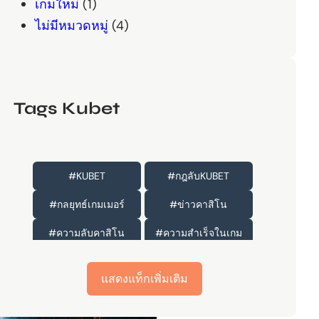
เกมใหม่
(1)
ไม่มีหมวดหมู่
(4)
Tags Kubet
#KUBET
#กฎลับKUBET
#กลยุทธ์เกมเมอร์
#ข่าวคาสิโน
#ความลับคาสิโน
#ความสำเร็จในเกม
#คาสิโนสด
#คาสิโนออนไลน์
แสดงแท็กเพิ่มเติม
#ชนะเงินจริง
#ชนะไม่หยุด
#ชะตากรรมบริษัท
#ซีอีโอลาออก