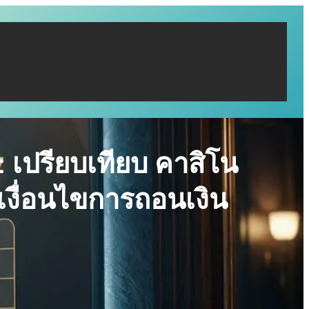
ดคุ้มมากมาย
ความบันเทิงชีวิตจริง
ปรียบเทียบ คาสิโน
เงื่อนไขการถอนเงิน