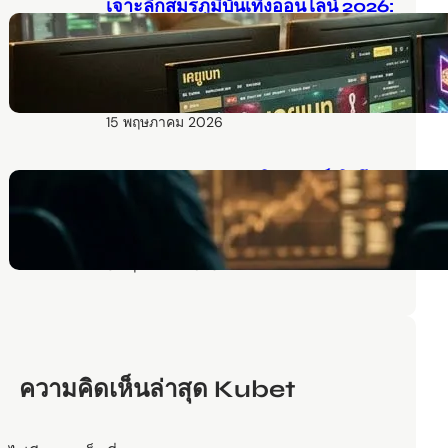
เจาะลึกสมรภูมิบันเทิงออนไลน์ 2026:
มหากาพย์ความพร้อม “เค ยู เบ ท”
ผสานนวัตกรรม “pgslot” รับปรา่งกา
รณ์ฟุตบอลโลก
15 พฤษภาคม 2026
KUBET 2026: บทวิเคราะห์เชิงลึก
อาณาจักรเทคโนโลยีและการเดิมพัน
ระดับโลกที่ทั่วโลกไว้วางใจ
5 พฤษภาคม 2026
ความคิดเห็นล่าสุด Kubet