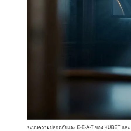
ระบบความปลอดภัยและ E-E-A-T ของ KUBET และ