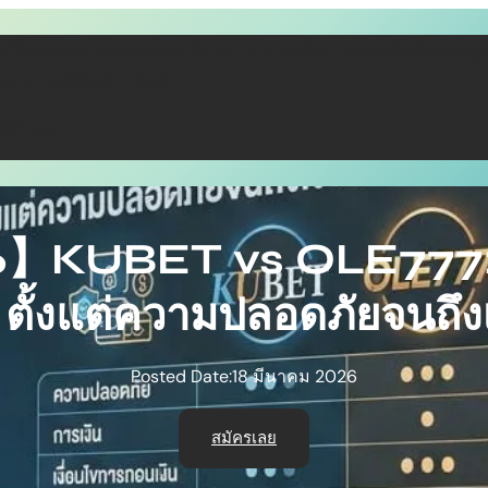
น์โหลดหลายแพลตฟอร์ม
สภาพแวดล้อมปลอดภัย
ส่วนลดสุ
บการณ์ดื่มด่ำเต็มที่
สมัครเลย
26】KUBET vs OLE777: เ
 ตั้งแต่ความปลอดภัยจนถึง
Posted Date:
18 มีนาคม 2026
สมัครเลย