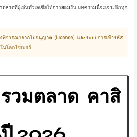
ำตลาดที่ผู้เล่นทั่วเอเชียให้การยอมรับ บทความนี้จะเจาะลึกทุก
้องพิจารณาจากใบอนุญาต (License) และระบบการเข้ารหัส
ชีพในโลกไซเบอร์
พรวมตลาด คาสิ
ปี 2026