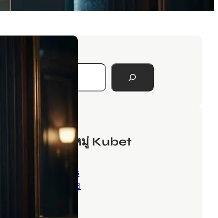
Search
การจัดหมวดหมู่ Kubet
กรกฎาคม 2026
พฤษภาคม 2026
เมษายน 2026
มีนาคม 2026