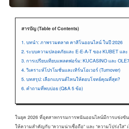
สารบัญ (Table of Contents)
1. บทนำ: ภาพรวมตลาด คาสิโนออนไลน์ ในปี 2026
2. ระบบความปลอดภัยและ E-E-A-T ของ KUBET และ
3. การเปรียบเทียบแพลตฟอร์ม: KUCASINO และ OLE7
4. วิเคราะห์โปรโมชั่นและเทิร์นโอเวอร์ (Turnover)
5. บทสรุป: เลือกแบรนด์ไหนให้ตอบโจทย์คุณที่สุด?
6. คำถามที่พบบ่อย (Q&A 5 ข้อ)
ในยุค 2026 ที่อุตสาหกรรมการพนันออนไลน์มีการแข่งขันอย่าง
ให้ความสำคัญกับ “ความน่าเชื่อถือ” และ “ความโปร่งใส” เป