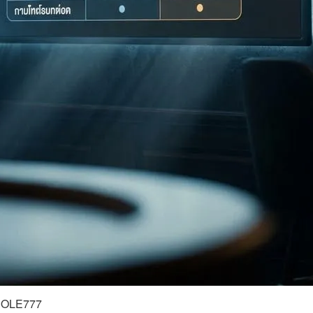
 OLE777