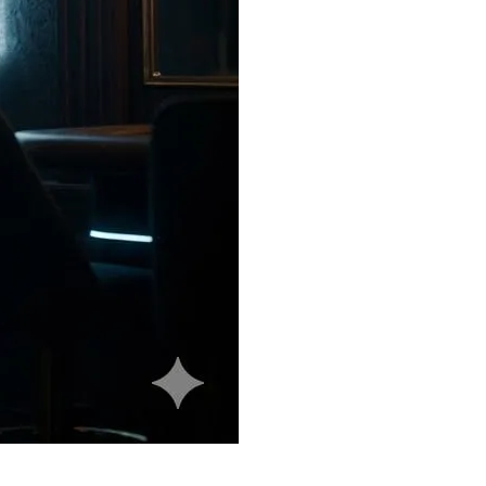
#ดีลเลอร์สุดฮอต
#ทำเงินง่าย
#ยูฟ่าแชมเปียนส์ลีก
#รู้ไว้ไม่โดนหลอก
#ลาสเวกัสคาสิโน
#วิกฤตKUBET
#สร้างรายได้เร็ว
#สล็อตสุดฮิต
#หมุนรับรางวัล
#หวยกีฬาออนไลน์
#เกมคาสิโนสนุก
#เกมสล็อต2025
#เดิมพันเครดิต
#เดิมพันเงินสด
#เล่นแล้วรวย
#เล่นไร้กังวล
#แฉคาสิโน
#แชทออนไลน์
#โชคดีต่อเนื่อง
KUBET
kubet ดี ไหม
kubet ทางเข้า