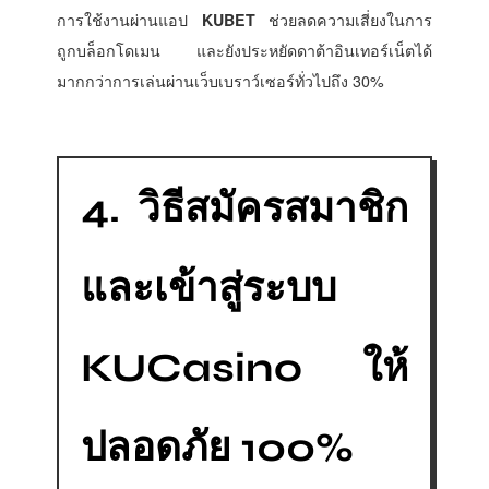
การใช้งานผ่านแอป
KUBET
ช่วยลดความเสี่ยงในการ
ถูกบล็อกโดเมน และยังประหยัดดาต้าอินเทอร์เน็ตได้
มากกว่าการเล่นผ่านเว็บเบราว์เซอร์ทั่วไปถึง 30%
4. วิธีสมัครสมาชิก
และเข้าสู่ระบบ
KUCasino ให้
ปลอดภัย 100%