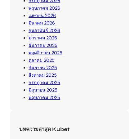
กรกฎาคม 2026
พฤษภาคม 2026
เมษายน 2026
มีนาคม 2026
กุมภาพันธ์ 2026
มกราคม 2026
ธันวาคม 2025
พฤศจิกายน 2025
ตุลาคม 2025
กันยายน 2025
สิงหาคม 2025
กรกฎาคม 2025
มิถุนายน 2025
พฤษภาคม 2025
บทความล่าสุด Kubet