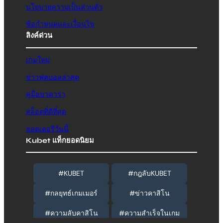
นโยบายความเป็นส่วนตัว
ข้อกำหนดและเงื่อนไข
ลิงค์ด่วน
เกมใหม่
ข่าวฟุตบอลล่าสุด
คู่มือบาคาร่า
สล็อตที่ดีที่สุด
ลอตเตอรีวันนี้
Kubet แท็กยอดนิยม
#KUBET
#กฎลับKUBET
#กลยุทธ์เกมเมอร์
#ข่าวคาสิโน
#ความลับคาสิโน
#ความสำเร็จในเกม