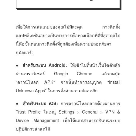
เพื่อให้การเล่นเกมของคุณไม่มีสะดุด การติดตั้ง
แอปพลิเคชันอย่างเป็นทางการคือทางเลือกที่ดีที่สุด ต่อไป
นี้คือขั้นตอนการติดตั้งที่ถูกต้องเพื่อความปลอดภัยจา
กมัลแวร์:
●
สำหรับระบบ Android:
ให้เข้าไปที่หน้าเว็บไซต์หลัก
ผ่านเบราว์เซอร์ Google Chrome แล้วกดปุ่ม
“ดาวน์โหลด APK” จากนั้นทำการอนุญาต “Install
Unknown Apps” ในการตั้งค่าความปลอดภัย
●
สำหรับระบบ iOS:
การดาวน์โหลดอาจต้องผ่านการ
Trust Profile ในเมนู Settings > General > VPN &
Device Management เพื่อให้แอปสามารถรันบนระบบ
ปฏิบัติการล่าสุดได้