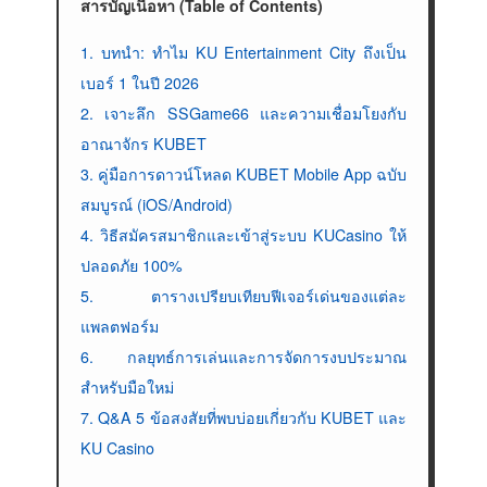
สารบัญเนื้อหา (Table of Contents)
1. บทนำ: ทำไม KU Entertainment City ถึงเป็น
เบอร์ 1 ในปี 2026
2. เจาะลึก SSGame66 และความเชื่อมโยงกับ
อาณาจักร KUBET
3. คู่มือการดาวน์โหลด KUBET Mobile App ฉบับ
สมบูรณ์ (iOS/Android)
4. วิธีสมัครสมาชิกและเข้าสู่ระบบ KUCasino ให้
ปลอดภัย 100%
5. ตารางเปรียบเทียบฟีเจอร์เด่นของแต่ละ
แพลตฟอร์ม
6. กลยุทธ์การเล่นและการจัดการงบประมาณ
สำหรับมือใหม่
7. Q&A 5 ข้อสงสัยที่พบบ่อยเกี่ยวกับ KUBET และ
KU Casino