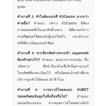
สูงสุด
คำถามที่ 2: ทำไมต้องเล่นที่ KUCasino มากกว่า
ค่ายอื่น?
คำตอบ: เพราะ KUCasino มีห้อง
ถ่ายทอดสดที่เป็นเอกสิทธิ์เฉพาะ มีดีลเลอร์สาว
สวยที่พูดคุยโต้ตอบกับผู้เล่นได้จริง และมีระบบ
สถิติที่ละเอียดแม่นยำที่สุด
คำถามที่ 3: หากลืมรหัสผ่านทางเข้า ssgame66
ต้องทำอย่างไร?
คำตอบ: คุณสามารถกดปุ่ม “ลืม
รหัสผ่าน” ที่หน้าล็อกอินเพื่อรีเซ็ตผ่านเบอร์
โทรศัพท์ที่ลงทะเบียนไว้ หรือติดต่อเจ้าหน้าที่ฝ่าย
บริการลูกค้าได้ตลอด 24 ชั่วโมง
คำถามที่ 4: การดาวน์โหลดแอป KUBET
ปลอดภัยต่อข้อมูลในมือถือหรือไม่?
คำตอบ:
ปลอดภัยแน่นอน หากคุณดาวน์โหลดผ่านลิงก์