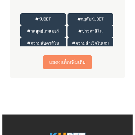
#KUBET
#กฎลับKUBET
#กลยุทธ์เกมเมอร์
#ข่าวคาสิโน
#ความลับคาสิโน
#ความสำเร็จในเกม
#คาสิโนสด
#คาสิโนออนไลน์
แสดงแท็กเพิ่มเติม
#ชนะเงินจริง
#ชนะไม่หยุด
#ชะตากรรมบริษัท
#ซีอีโอลาออก
#ดีลเลอร์สุดฮอต
#ทำเงินง่าย
#ยูฟ่าแชมเปียนส์ลีก
#รู้ไว้ไม่โดนหลอก
#ลาสเวกัสคาสิโน
#วิกฤตKUBET
#สร้างรายได้เร็ว
#สล็อตสุดฮิต