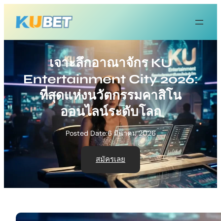
ข้าม
ไป
ยัง
เนื้อหา
เจาะลึกอาณาจักร KU
Entertainment City 2026:
ที่สุดแห่งนวัตกรรมคาสิโน
ออนไลน์ระดับโลก
Posted Date:
6 มีนาคม 2026
สมัครเลย