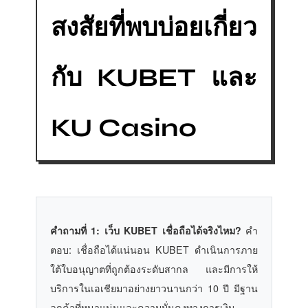
สงสัยที่พบบ่อยเกี่ยว
กับ KUBET และ
KU Casino
คำถามที่ 1: เว็บ KUBET เชื่อถือได้จริงไหม?
คำ
ตอบ: เชื่อถือได้แน่นอน KUBET ดำเนินการภาย
ใต้ใบอนุญาตที่ถูกต้องระดับสากล และมีการให้
บริการในเอเชียมาอย่างยาวนานกว่า 10 ปี มีฐาน
ลูกค้าที่หนาแน่นและความมั่นคงทางการเงิน