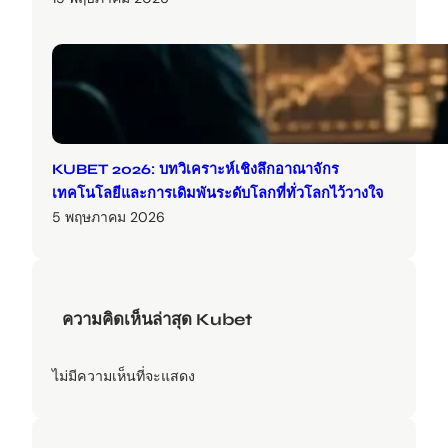
KUBET 2026: บทวิเคราะห์เชิงลึกอาณาจักร
เทคโนโลยีและการเดิมพันระดับโลกที่ทั่วโลกไว้วางใจ
5 พฤษภาคม 2026
ความคิดเห็นล่าสุด Kubet
ไม่มีความเห็นที่จะแสดง