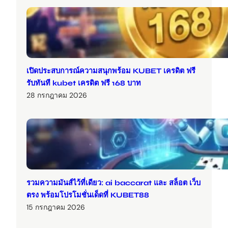
เปิดประสบการณ์ความสนุกพร้อม KUBET เครดิต ฟรี
รับทันที kubet เครดิต ฟรี 168 บาท
28 กรกฎาคม 2026
รวมความมันส์ไว้ที่เดียว: ai baccarat และ สล็อต เว็บ
ตรง พร้อมโปรโมชั่นเด็ดที่ KUBET88
15 กรกฎาคม 2026