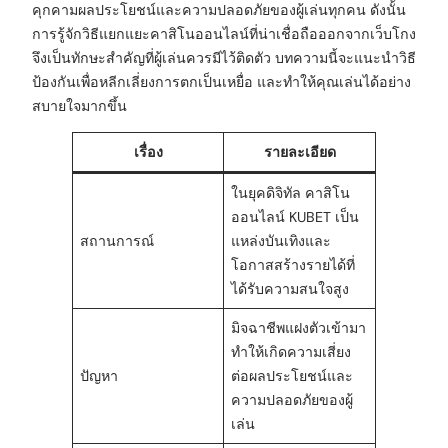
คุกคามผลประโยชน์และความปลอดภัยของผู้เล่นทุกคน ดังนั้น
การรู้จักวิธีแยกแยะคาสิโนออนไลน์ที่น่าเชื่อถือออกจากเว็บโกง
จึงเป็นทักษะสำคัญที่ผู้เล่นควรมีไว้ติดตัว บทความนี้จะแนะนำวิธี
ป้องกันเพื่อหลีกเลี่ยงการตกเป็นเหยื่อ และทำให้คุณเล่นได้อย่าง
สบายใจมากขึ้น
เรื่อง
รายละเอียด
ในยุคดิจิทัล คาสิโน
ออนไลน์ KUBET เป็น
สถานการณ์
แหล่งบันเทิงและ
โอกาสสร้างรายได้ที่
ได้รับความสนใจสูง
มิจฉาชีพแฝงตัวเข้ามา
ทำให้เกิดความเสี่ยง
ปัญหา
ต่อผลประโยชน์และ
ความปลอดภัยของผู้
เล่น