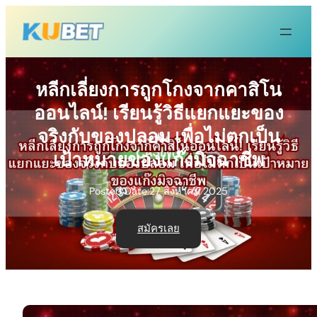
ข้าม
ไป
ยัง
เนื้อหา
หลีกเลี่ยงการถูกโกงจากคาสิโน
ออนไลน์! เรียนรู้วิธีแยกแยะของ
จริงกับของปลอม เพื่อไม่ตกเป็น
เป้าหมายของแก๊งมิจฉาชีพ
Posted Date:
27 สิงหาคม 2025
สมัครเลย