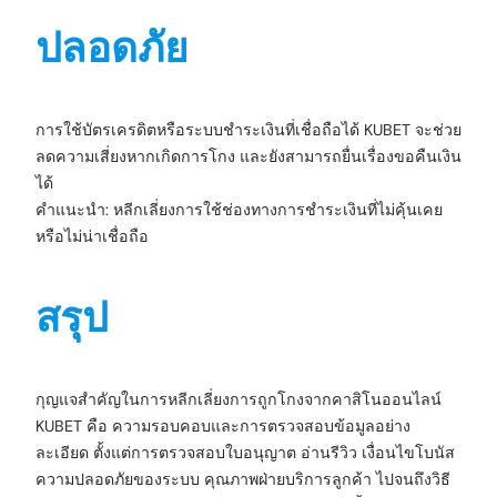
ปลอดภัย
การใช้บัตรเครดิตหรือระบบชำระเงินที่เชื่อถือได้ KUBET จะช่วย
ลดความเสี่ยงหากเกิดการโกง และยังสามารถยื่นเรื่องขอคืนเงิน
ได้
คำแนะนำ: หลีกเลี่ยงการใช้ช่องทางการชำระเงินที่ไม่คุ้นเคย
หรือไม่น่าเชื่อถือ
สรุป
กุญแจสำคัญในการหลีกเลี่ยงการถูกโกงจากคาสิโนออนไลน์
KUBET คือ ความรอบคอบและการตรวจสอบข้อมูลอย่าง
ละเอียด ตั้งแต่การตรวจสอบใบอนุญาต อ่านรีวิว เงื่อนไขโบนัส
ความปลอดภัยของระบบ คุณภาพฝ่ายบริการลูกค้า ไปจนถึงวิธี