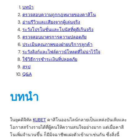
บทนำ
ตรวจสอบความถูกกฎหมายของคาสิโน
อ่านรีวิวและเสียงจากผู้เล่นจริง
ระวังโปรโมชั่นและโบนัสที่ดูดีเกินจริง
ตรวจสอบมาตรการความปลอดภัย
ประเมินคุณภาพของฝ่ายบริการลูกค้า
ระวังลิงก์และไฟล์ดาวน์โหลดที่ไม่น่าไว้ใจ
ใช้วิธีการชำระเงินที่ปลอดภัย
สรุป
Q&A
บทนำ
ในยุคดิจิทัล
KUBET
คาสิโนออนไลน์กลายเป็นแหล่งบันเทิงและ
โอกาสสร้างรายได้ที่ผู้คนให้ความสนใจอย่างมาก แต่เมื่อคาสิ
โนเพิ่มจำนวนขึ้น ก็มีมิจฉาชีพแฝงตัวเข้ามาเช่นกัน ซึ่งสิ่งนี้