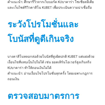
คำแนะนำ: ศึกษารีวิวจากเว็บบอร์ด KUบาคาร่า โซเชียลมีเดีย
และเว็บไซต์รีวิวคาสิโน KUBET เพื่อประเมินความน่าเชื่อถือ
ระวังโปรโมชั่นและ
โบนัสที่ดูดีเกินจริง
บางคาสิโนหลอกล่อด้วยโบนัสที่สูงผิดปกติ KUBET แต่แฝงด้วย
เงื่อนไขที่แทบเป็นไปไม่ได้ เช่น ยอดเทิร์นโอเวอร์สูงเกินจริง
KUบาคาร่า ทำให้ถอนเงินไม่ได้
คำแนะนำ: อ่านเงื่อนไขโปรโมชั่นทุกครั้ง โดยเฉพาะกฎการ
ถอนเงิน
ตรวจสอบมาตรการ